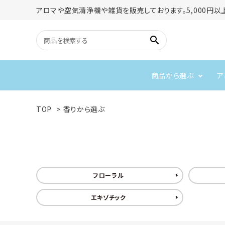
アロマや空気清浄機や雑貨を販売しております。5,000円以
search
商品から選ぶ
ア
アロマディフューザー
アロマオイル
TOP
>
香りから選ぶ
ネブライザー式アロマディフ
アロマディフューザー
フローラル
リフレッシュしたい
柑橘
ューザー
ネブライザー
空気清浄機
アロマライト
免疫力を上げたい
フローラル
リラックス
エキゾチック