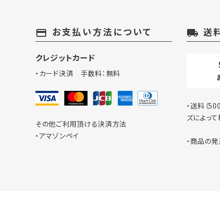
キーワ
お支払い方法について
送
payment
local_shipping
カテゴ
クレジットカード
・カード決済 手数料：無料
・送料（5
ズによって
その他ご利用頂ける決済方法
・アマゾンペイ
・商品の発