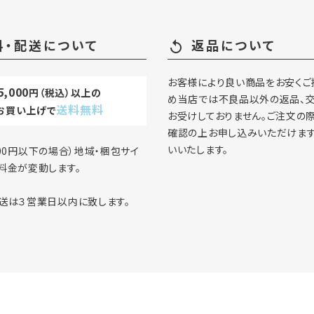
ード
料・配送について
返品について
replay
リー
お客様により良い商品をお安くご
5,000
円（税込）以上の
め当店では不良品以外の返品、
送料無料
お買い上げで
お受けしておりません。ご注文の際
確認の上お申し込みいただけま
検索する
いいたします。
000円以下の場合）地域・梱包サイ
料金が変動します。
送は３営業日以内に致します。