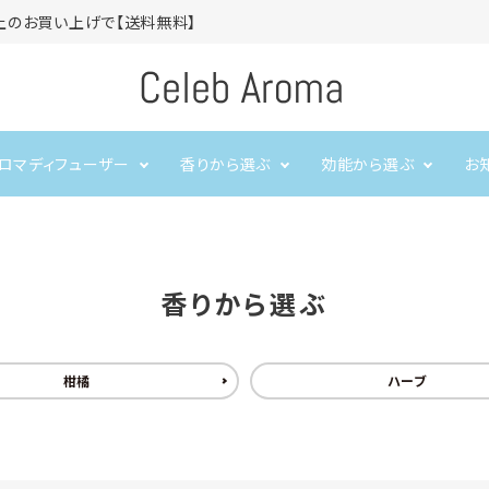
上のお買い上げで【送料無料】
ロマディフューザー
香りから選ぶ
効能から選ぶ
お
超音波式アロマディフューザ
空気清浄機
集中力を高めたい
ハーブ
アロマオイル
リードディフューザー
ぐっすり眠りたい
ウ
ー
香りから選ぶ
アロマ加湿器
柑橘
ハーブ