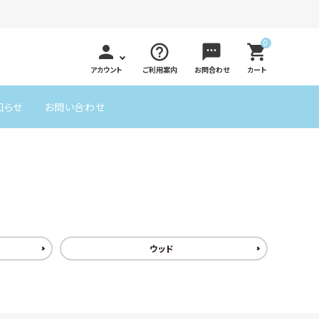
0
person
help_outline
sms
shopping_cart
アカウント
ご利用案内
お問合わせ
カート
知らせ
お問い合わせ
アロマストーン
ッド
リラックスしたい
エキゾチック
ウッド
close