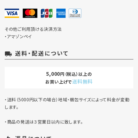
その他ご利用頂ける決済方法
close
・アマゾンペイ
キーワード
送料・配送について
local_shipping
5,000
円（税込）以上の
カテゴリー
送料無料
お買い上げで
・送料（5000円以下の場合）地域・梱包サイズによって料金が変動
します。
検索する
・商品の発送は３営業日以内に致します。