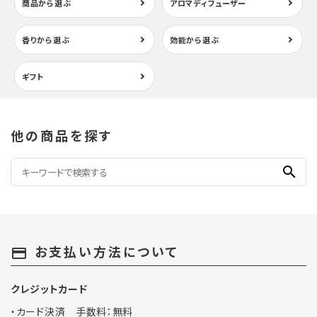
商品から選ぶ
アロマディフューザー
香りから選ぶ
効能から選ぶ
ギフト
他の商品を探す
search
お支払い方法について
payment
クレジットカード
・カード決済 手数料：無料