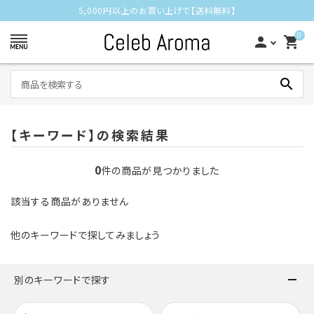
5,000円以上のお買い上げで【送料無料】
0
person
shopping_cart
search
【キーワード】の検索結果
アロマディフューザー
0
件の商品が見つかりました
アロマオイル
該当する商品がありません
ネブライザー
他のキーワードで探してみましょう
空気清浄機
別のキーワードで探す
リラックス