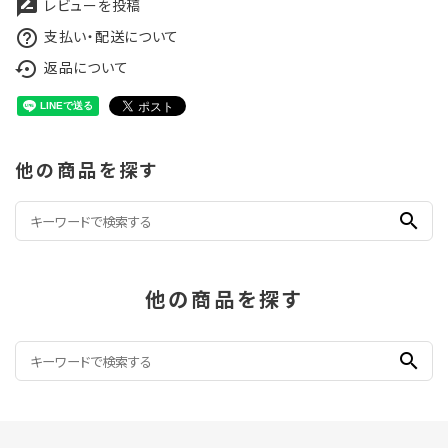
レビューを投稿
rate_review
支払い・配送について
help_outline
返品について
settings_backup_restore
他の商品を探す
search
他の商品を探す
search