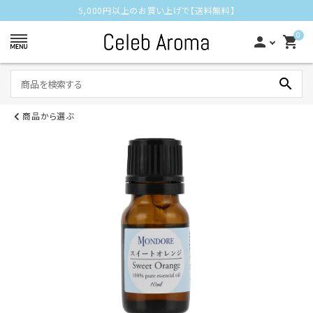
5,000円以上のお買い上げで【送料無料】
0
person
shopping_cart
search
商品から選ぶ
アロマディフューザー
アロマオイル
ネブライザー
空気清浄機
リラックス