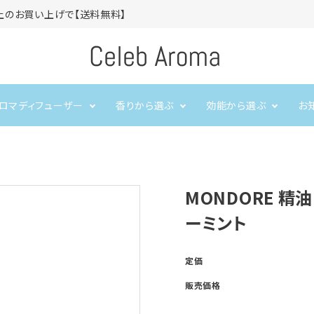
上のお買い上げで【送料無料】
ロマディフューザー
香りから選ぶ
効能から選ぶ
お
超音波式アロマディフューザ
空気清浄機
集中力を高めたい
ハーブ
アロマオイル
リードディフューザー
ぐっすり眠りたい
ウ
ー
MONDORE 精
ーミント
アロマ加湿器
定価
販売価格