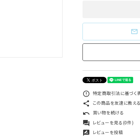
mail_outline
特定商取引法に基づく表
error_outline
この商品を友達に教え
share
買い物を続ける
undo
レビューを見る(0件)
forum
レビューを投稿
rate_review