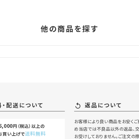
他の商品を探す
料・配送について
返品について
replay
お客様により良い商品をお安くご
5,000
円（税込）以上の
め当店では不良品以外の返品、
送料無料
お買い上げで
お受けしておりません。ご注文の際