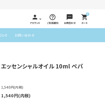
0
person
help_outline
sms
shopping_cart
アカウント
ご利用案内
お問合わせ
カート
知らせ
お問い合わせ
アロマストーン
ッド
リラックスしたい
エキゾチック
油 エッセンシャルオイル 10ml ペパ
1,540円(内税)
1,540円(内税)