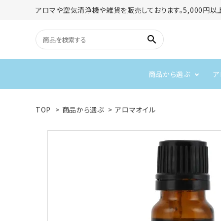
アロマや空気清浄機や雑貨を販売しております。5,000円以
search
商品から選ぶ
ア
アロマディフューザー
アロマオイル
TOP
>
商品から選ぶ
>
アロマオイル
ネブライザー式アロマディフ
アロマディフューザー
フローラル
リフレッシュしたい
柑橘
ューザー
ネブライザー
空気清浄機
アロマライト
免疫力を上げたい
リラックス